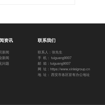
闻资讯
联系我们
司新闻
联系人：张先生
业新闻
手 机： tuiguang9007
见问题
邮 箱：tuiguang9007
网 址：https://www.xinleigroup.cn
地 址： 西安市各区皆有办公地址