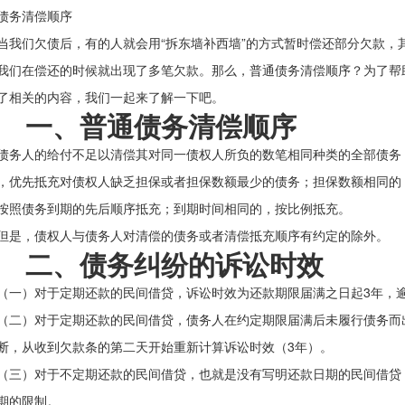
债务清偿顺序
们欠债后，有的人就会用“拆东墙补西墙”的方式暂时偿还部分欠款，
我们在偿还的时候就出现了多笔欠款。那么，普通债务清偿顺序？为了帮
了相关的内容，我们一起来了解一下吧。
一、普通债务清偿顺序
人的给付不足以清偿其对同一债权人所负的数笔相同种类的全部债务
，优先抵充对债权人缺乏担保或者担保数额最少的债务；担保数额相同的
按照债务到期的先后顺序抵充；到期时间相同的，按比例抵充。
，债权人与债务人对清偿的债务或者清偿抵充顺序有约定的除外。
二、债务纠纷的诉讼时效
）对于定期还款的民间借贷，诉讼时效为还款期限届满之日起3年，逾
）对于定期还款的民间借贷，债务人在约定期限届满后未履行债务而
断，从收到欠款条的第二天开始重新计算诉讼时效（3年）。
）对于不定期还款的民间借贷，也就是没有写明还款日期的民间借贷，
期的限制。