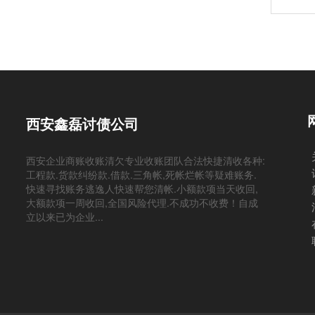
西安鑫磊讨债公司
西安企业商账收账清欠专业收账团队合法快捷清收各种:
工程款.货款纠纷款.借款.三角帐,死帐烂帐等疑难账务.
快速寻找账务逃逸人快速帮您清帐.小额款项当天收回,
大额款项一周收回,全国风险代理.不成功不收费！自成
立以来已为企业...