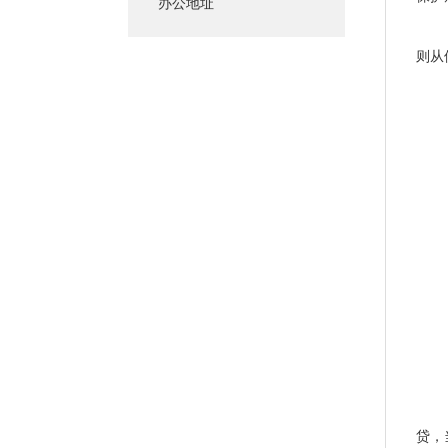
办公地址
（四
则从
贷，