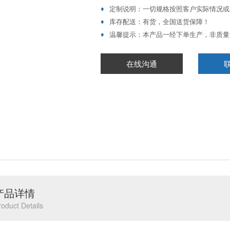
♦
定制说明：一切规格按照客户实际情况或
♦
库存配送：有货，全国送货保障！
♦
温馨提示：本产品一经下单生产，非质量
在线沟通
产品详情
roduct Details