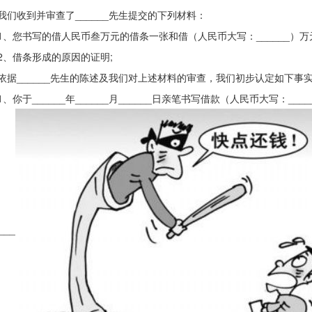
收到并审查了______先生提交的下列材料：
您书写的借人民币叁万元的借条一张和借（人民币大写：______）万
借条形成的原因的证明;
______先生的陈述及我们对上述材料的审查，我们初步认定如下事
你于______年______月______日亲笔书写借款（人民币大写：_____
___