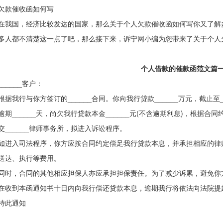
欠款催收函如何写
国，经济比较发达的国家，那么关于个人欠款催收函如何写你又了解
多人都不清楚这一点了吧，那么接下来，诉宁网小编为您带来了关于个人
个人借款的催款函范文篇
____客户：
我行与你方签订的______合同。你向我行贷款______万元，截止至____
逾期______天，尚欠我行贷款本金______元(不含逾期利息)，根据
交______律师事务所，拟进入诉讼程序。
入司法程序，你方应按合同约定偿足我行贷款本息，并承担相应的律
送达、执行等费用。
，合同的其他相应担保人亦应承担担保责任。为了减少诉累，避免你
在收到本函通知书十日内向我行偿还贷款本息，逾期我行将依法向法院提
此通知