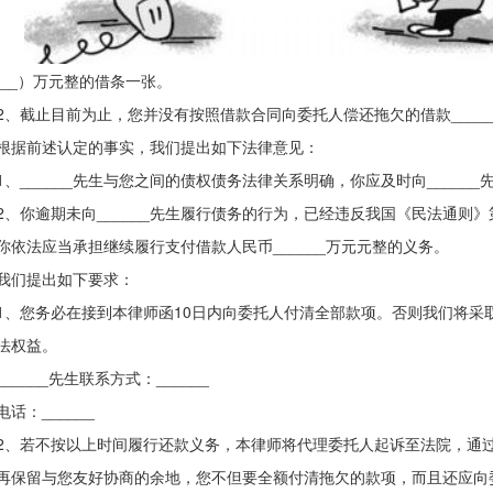
____）万元整的借条一张。
截止目前为止，您并没有按照借款合同向委托人偿还拖欠的借款_____
前述认定的事实，我们提出如下法律意见：
______先生与您之间的债权债务法律关系明确，你应及时向______
你逾期未向______先生履行债务的行为，已经违反我国《民法通则
你依法应当承担继续履行支付借款人民币______万元元整的义务。
们提出如下要求：
您务必在接到本律师函10日内向委托人付清全部款项。否则我们将采
法权益。
____先生联系方式：______
：______
若不按以上时间履行还款义务，本律师将代理委托人起诉至法院，通过
再保留与您友好协商的余地，您不但要全额付清拖欠的款项，而且还应向