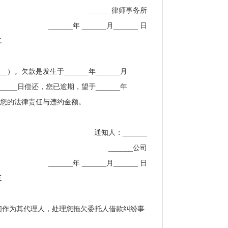
______律师事务所
______年 ______月______ 日
二
_）。欠款是发生于______年______月
_____日偿还，您已逾期，望于______年
将追究您的法律责任与违约金额。
通知人：______
______公司
______年 ______月______ 日
三
我们作为其代理人，处理您拖欠委托人借款纠纷事