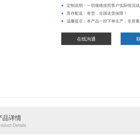
♦
定制说明：一切规格按照客户实际情况或
♦
库存配送：有货，全国送货保障！
♦
温馨提示：本产品一经下单生产，非质量
在线沟通
产品详情
roduct Details