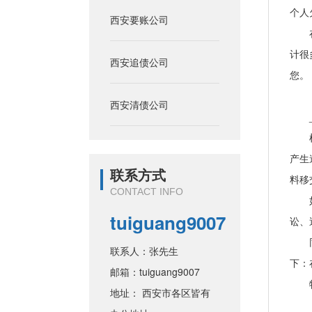
个人
西安要账公司
在我
计很
西安追债公司
您。
西安清债公司
__
根据
产生
联系方式
料移
CONTACT INFO
如进
tuiguang9007
讼、
同时
联系人：张先生
下：
邮箱：tuiguang9007
特
地址： 西安市各区皆有