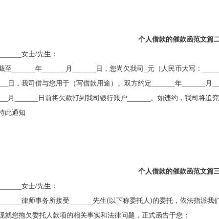
个人借款的催款函范文篇
____女士/先生：
______年______月______日，您尚欠我司_元（人民币大写：_____
____日，我司借与您用于（写借款用途）。双方约定______年______月_
____月______日前将欠款打到我司银行账户______。如违约，我司
此通知
个人借款的催款函范文篇
____女士/先生：
____律师事务所接受______先生(以下称委托人)的委托，依法指派
现就您拖欠委托人款项的相关事实和法律问题，正式函告于您：