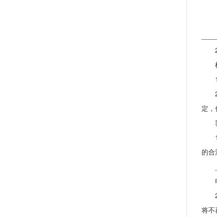
__
2、
根据
1、
2、
定，
我
1、
的合
__
电话
2、
将不