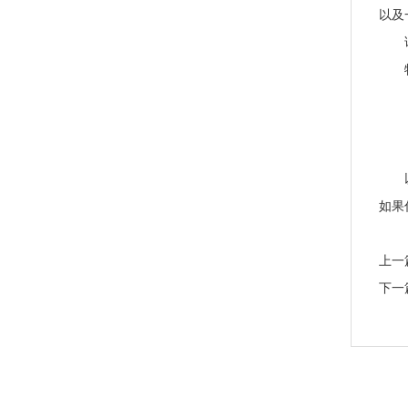
以及
请
特
以上
如果
上一
下一