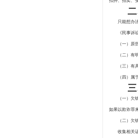
扣押、拍卖、
二、
只能想办法收
《民事诉讼法
（一）原告是
（二）有明
（三）有具体
（四）属于人
三、
（一）欠钱不
如果以欺诈罪
（二）欠钱不
收集相关证