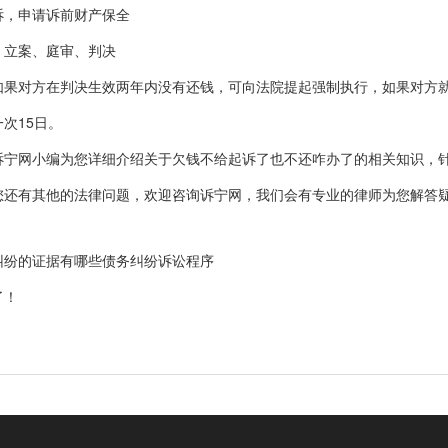
，申请诉前财产保全
立案、庭审、判决
对方在判决生效两年内没有还钱，可向法院提起强制执行，如果对方就
次15日。
网小编为您详细介绍关于欠钱不给起诉了也不还咋办了的相关知识，针
您还有其他的法律问题，欢迎咨询诉宁网，我们会有专业的律师为您解答
纠纷的证据有哪些债务纠纷诉讼程序
了！