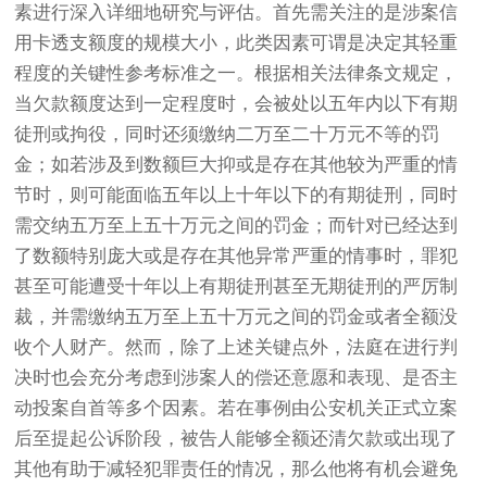
素进行深入详细地研究与评估。首先需关注的是涉案信
用卡透支额度的规模大小，此类因素可谓是决定其轻重
程度的关键性参考标准之一。根据相关法律条文规定，
当欠款额度达到一定程度时，会被处以五年内以下有期
徒刑或拘役，同时还须缴纳二万至二十万元不等的罚
金；如若涉及到数额巨大抑或是存在其他较为严重的情
节时，则可能面临五年以上十年以下的有期徒刑，同时
需交纳五万至上五十万元之间的罚金；而针对已经达到
了数额特别庞大或是存在其他异常严重的情事时，罪犯
甚至可能遭受十年以上有期徒刑甚至无期徒刑的严厉制
裁，并需缴纳五万至上五十万元之间的罚金或者全额没
收个人财产。然而，除了上述关键点外，法庭在进行判
决时也会充分考虑到涉案人的偿还意愿和表现、是否主
动投案自首等多个因素。若在事例由公安机关正式立案
后至提起公诉阶段，被告人能够全额还清欠款或出现了
其他有助于减轻犯罪责任的情况，那么他将有机会避免